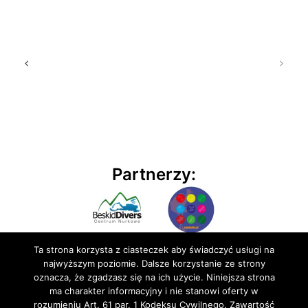
Partnerzy:
Ta strona korzysta z ciasteczek aby świadczyć usługi na
najwyższym poziomie. Dalsze korzystanie ze strony
oznacza, że zgadzasz się na ich użycie. Niniejsza strona
ma charakter informacyjny i nie stanowi oferty w
rozumieniu Art. 61 par. 1 Kodeksu Cywilnego. Zawartość