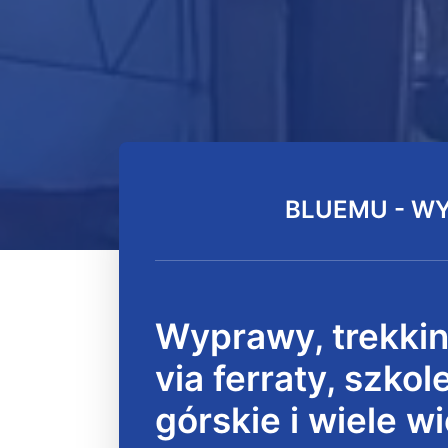
BLUEMU - W
Wyprawy, trekking
via ferraty, szkol
górskie i wiele w