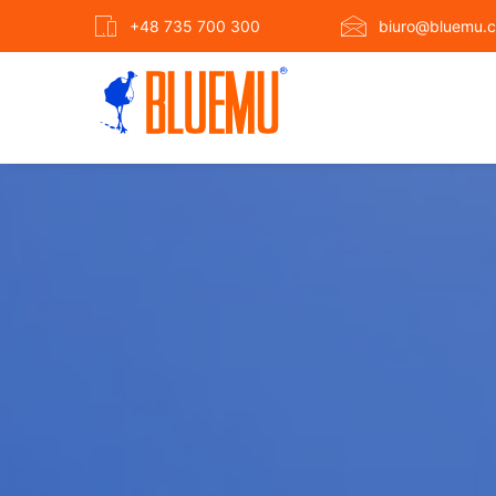
+48 735 700 300
biuro@bluemu.c