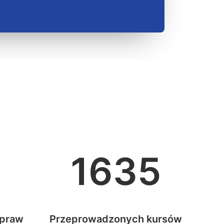
3
1635
ypraw
Przeprowadzonych kursów