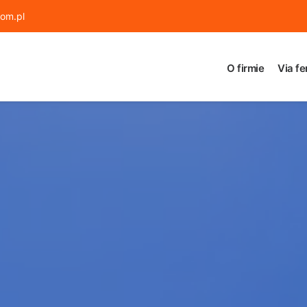
om.pl
O firmie
Via fe