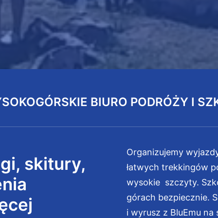
YSOKOGÓRSKIE BIURO PODRÓŻY I SZ
Organizujemy wyjazdy
i, skitury,
łatwych trekkingów po
enia
wysokie szczyty. Szk
górach bezpiecznie. 
ięcej
i wyrusz z BluEmu na 