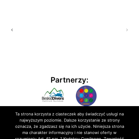
Partnerzy:
Ta strona korzysta z ciasteczek aby świadczyć usługi na
najwyższym poziomie. Dalsze korzystanie ze strony
oznacza, że zgadzasz się na ich użycie. Niniejsza strona
ma charakter informacyjny i nie stanowi oferty w
rozumieniu Art. 61 par. 1 Kodeksu Cywilnego. Zawartość