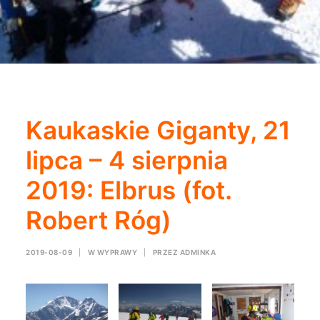
Kaukaskie Giganty, 21
lipca – 4 sierpnia
2019: Elbrus (fot.
Robert Róg)
2019-08-09
|
W
WYPRAWY
|
PRZEZ
ADMINKA