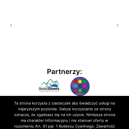
Partnerzy:
Ta strona korzysta z ciasteczek aby świadczyć usługi na
najwyższym poziomie. Dalsze korzystanie ze strony
oznacza, że zgadzasz się na ich użycie. Niniejsza strona
ma charakter informacyjny i nie stanowi oferty w
rozumieniu Art. 61 par. 1 Kodeksu Cywilnego. Zawartość