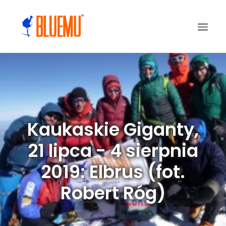
Kaukaskie Giganty,
21 lipca - 4 sierpnia
2019: Elbrus (fot.
Robert Róg)