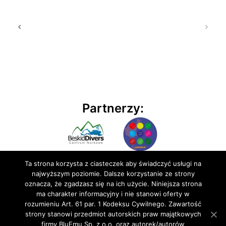
Partnerzy:
Ta strona korzysta z ciasteczek aby świadczyć usługi na
najwyższym poziomie. Dalsze korzystanie ze strony
oznacza, że zgadzasz się na ich użycie. Niniejsza strona
ma charakter informacyjny i nie stanowi oferty w
rozumieniu Art. 61 par. 1 Kodeksu Cywilnego. Zawartość
© 2020 BluEmu sp. z o.o. Wszelkie prawa zastrzeżone
strony stanowi przedmiot autorskich praw majątkowych
firmy BluEmu Sp. z o.o. oraz autorek/autorów