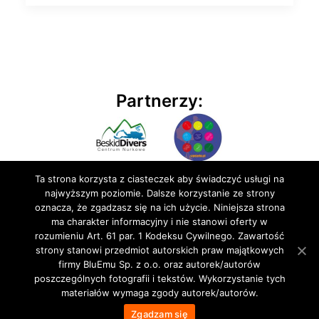
Partnerzy:
Ta strona korzysta z ciasteczek aby świadczyć usługi na
najwyższym poziomie. Dalsze korzystanie ze strony
oznacza, że zgadzasz się na ich użycie. Niniejsza strona
ma charakter informacyjny i nie stanowi oferty w
rozumieniu Art. 61 par. 1 Kodeksu Cywilnego. Zawartość
© 2020 BluEmu sp. z o.o. Wszelkie prawa zastrzeżone
strony stanowi przedmiot autorskich praw majątkowych
firmy BluEmu Sp. z o.o. oraz autorek/autorów
poszczególnych fotografii i tekstów. Wykorzystanie tych
materiałów wymaga zgody autorek/autorów.
Zgadzam się